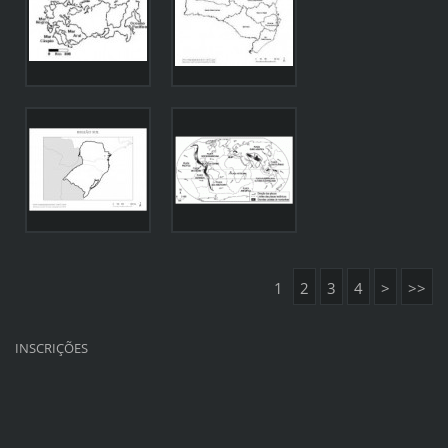
1
2
3
4
>
>>
INSCRIÇÕES